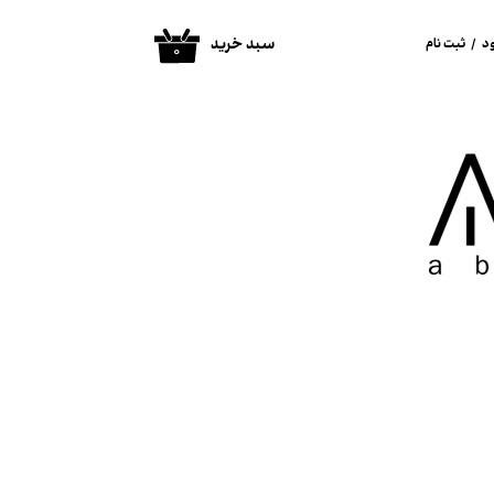
سبد خرید
د
/
ثبت نام
۰
ساب کاربری من
غییر گذر واژه
فارشات
روج از حساب
اربری