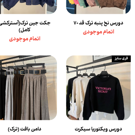
دورس نخ پنبه ترک قد ۷۰
جکت جین ترک(آسترکشی
کامل)
اتمام موجودی
اتمام موجودی
فری سایز
دورس ویکتوریا سیکرت
دامن بافت (ترک)