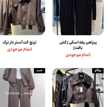
پیراهن یقه اسکی (کش
ترنچ کت آستر دار ترک
بافت)
اتمام موجودی
اتمام موجودی
بوفالو
جدید