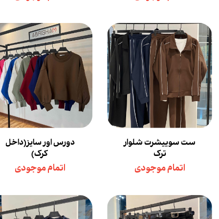
ست سوییشرت شلوار
دورس اور سایز(داخل
ترک
کرک)
اتمام موجودی
اتمام موجودی