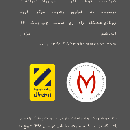
شرق،بین اتوبان باقری و چهارراه تیرانداز،
نرسیده به خیابان رشید، مرکز خرید
روتانو،همکف راه رو سمت چپ،پلاک ۱۳،
ابریشم مزون
info@Abrishammezon.com : ایمیل
برند ابریشم یک برند جدید در طراحی و واردات پوشاک زنانه می
باشد که توسط خانم ملیحه سلطانی در سال ۱۳۹۸ شروع به