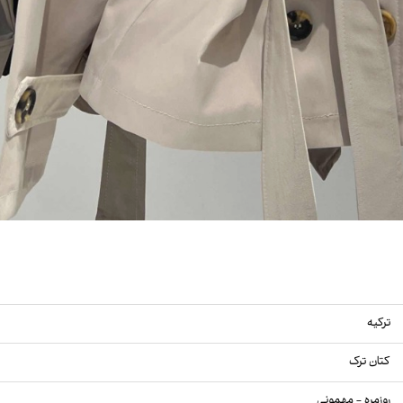
ترکیه
کتان ترک
روزمره - مهمونی