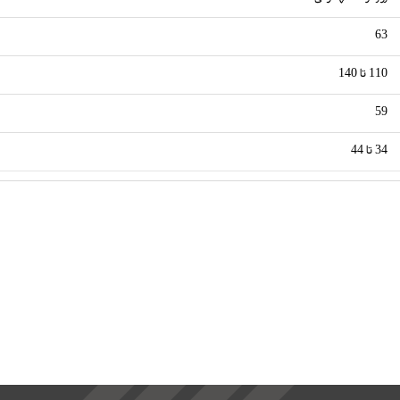
63
110 تا 140
59
34 تا 44