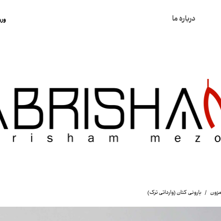
درباره ما
ورو
ح
ت
س
خ
ک
مزون
بارونی کتان (وارداتی ترک)