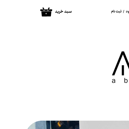
سبد خرید
د
/
ثبت نام
۰
ساب کاربری من
غییر گذر واژه
فارشات
روج از حساب
اربری