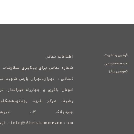
قوانین و مقررات
اطلاعات تماس
حریم خصوصی
شماره تماس برای پیگیری سفارشات 
تعویض سایز
نشانی :
​​​​​​​​​​​​​​تهران،تهران پارس،ش
اتوبان باقری و چهارراه تیرانداز، ن
رشید، مرکز خرید روتانو،همک
چپ،پلاک ۱۳، ابریشم مزون
info@Abrishammezon.com : ایمیل