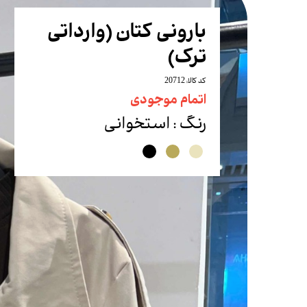
شلوار
بارونی کتان (وارداتی
شلوارک
ترک)
ست
کد کالا: 20712
بادی
اتمام موجودی
تاپ
رنگ
: استخوانی