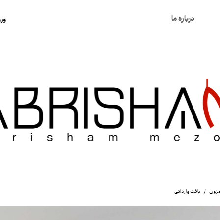
درباره ما
ورو
ح
ت
س
خ
ک
مزون
بافت وارداتی