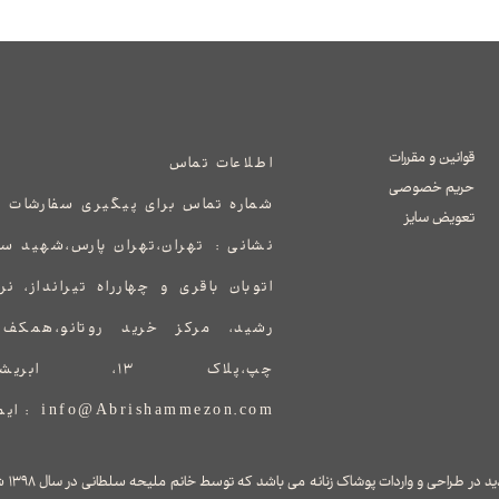
قوانین و مقررات
اطلاعات تماس
حریم خصوصی
شماره تماس برای پیگیری سفارشات 
تعویض سایز
نشانی :
​​​​​​​​​​​​​​تهران،تهران پارس،ش
اتوبان باقری و چهارراه تیرانداز، ن
رشید، مرکز خرید روتانو،همک
چپ،پلاک ۱۳، ابریشم مزون
info@Abrishammezon.com : ایمیل
برند ابر