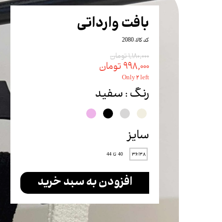
شلوار
بافت وارداتی
شلوارک
کد کالا: 2080
ست
۱,۱۸۰,۰۰۰ تومان
۹۹۸,۰۰۰ تومان
بادی
Only ۲ left
تاپ
رنگ
: سفید
سایز
۳۶/۳۸
40 تا 44
افزودن به سبد خرید