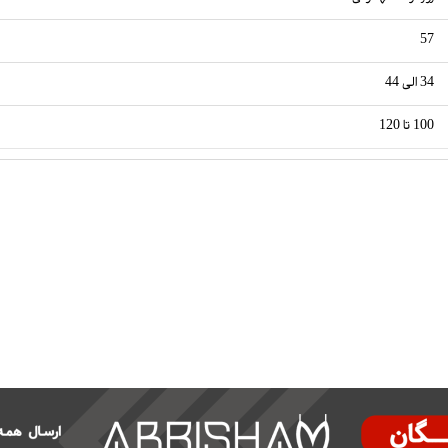
57
34 الی 44
100 تا 120