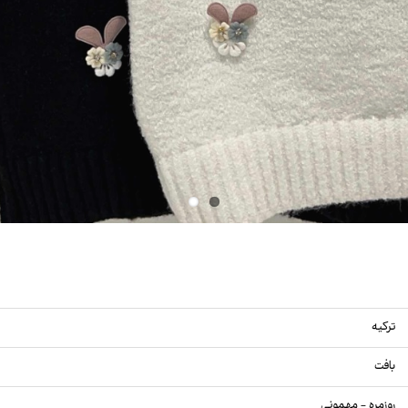
ترکیه
بافت
روزمره - مهمونی