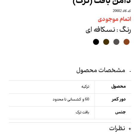
دامن بافت (ترک)
کد کالا: 20602
اتمام موجودی
رنگ
: نسکافه ای
مشخصات محصول
محصول
ترکیه
دور کمر
60 و کشسانی نا محدود
جنس
بافت ترک
نظرات