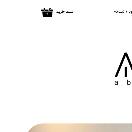
سبد خرید
د
/
ثبت نام
۰
ساب کاربری من
غییر گذر واژه
فارشات
روج از حساب
اربری