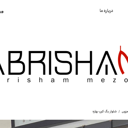
درباره ما
ورو
ح
ت
س
خ
ک
مزون
شلوار بگ کرپ بهاره