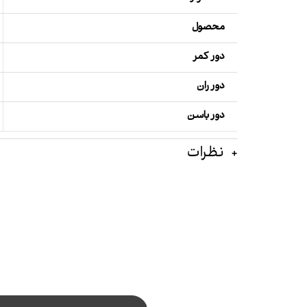
محصول
دور کمر
دور ران
دور باسن
نظرات