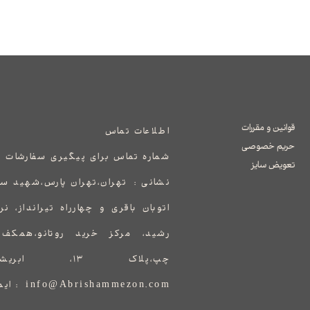
قوانین و مقررات
اطلاعات تماس
حریم خصوصی
شماره تماس برای پیگیری سفارشات 
تعویض سایز
نشانی :
​​​​​​​​​​​​​​تهران،تهران پارس،ش
اتوبان باقری و چهارراه تیرانداز، ن
رشید، مرکز خرید روتانو،همک
چپ،پلاک ۱۳، ابریشم مزون
info@Abrishammezon.com : ایمیل