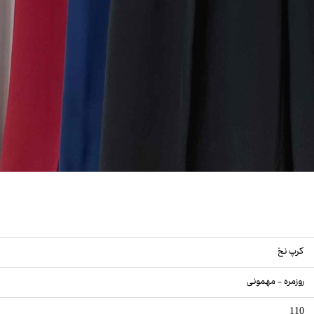
کرپ نخ
روزمره - مهمونی
110