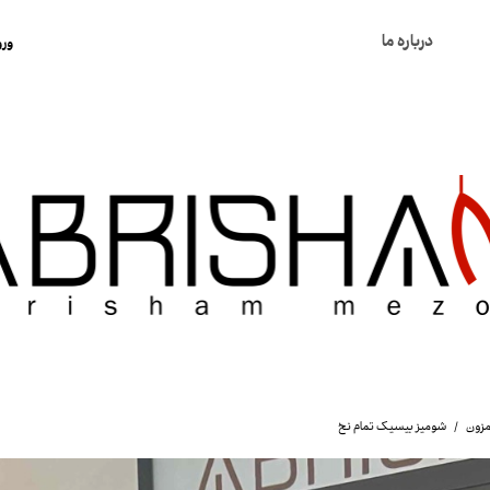
درباره ما
ورو
ح
ت
س
خ
ک
مزون
شومیز بیسیک تمام نخ