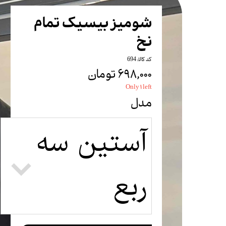
شلوار
شومیز بیسیک تمام
شلوارک
نخ
ست
کد کالا: 694
بادی
۶۹۸,۰۰۰ تومان
تاپ
Only ۱ left
مدل
آستین سه
ربع