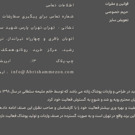
قوانین و مقررات
اطلاعات تماس
حریم خصوصی
شماره تماس برای پیگیری سفارشات 
تعویض سایز
نشانی :
​​​​​​​​​​​​​​تهران،تهران پارس،ش
اتوبان باقری و چهارراه تیرانداز، ن
رشید، مرکز خرید روتانو،همک
چپ،پلاک ۱۳، ابریشم مزون
info@Abrishammezon.com : ایمیل
برند ابر
ان محترم روبه رو شد و شروع به گسترش فعالیت خود کرد.
فیت و بهره وری بیشتر فعالیت خود را با کارشناسان و صاحب نظران این صنف ادامه داد.ه
ن برند واقع در تهران است و به صورت گسترده در صنف واردات و تولید پوشاک فعالیت دارد