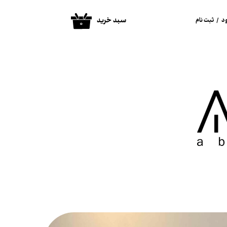
سبد خرید
د
/
ثبت نام
۰
ساب کاربری من
غییر گذر واژه
فارشات
روج از حساب
اربری