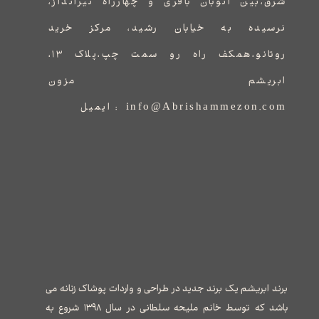
شرق،بین اتوبان باقری و چهارراه تیرانداز،
نرسیده به خیابان رشید، مرکز خرید
روتانو،همکف راه رو سمت چپ،پلاک ۱۳،
ابریشم مزون
info@Abrishammezon.com : ایمیل
برند ابریشم یک برند جدید در طراحی و واردات پوشاک زنانه می
باشد که توسط خانم ملیحه سلطانی در سال ۱۳۹۸ شروع به