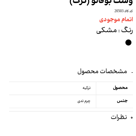
وست بوفالو (ترک)
کد کالا: 20503
اتمام موجودی
رنگ
: مشکی
مشخصات محصول
محصول
ترکیه
جنس
چرم تدی
نظرات