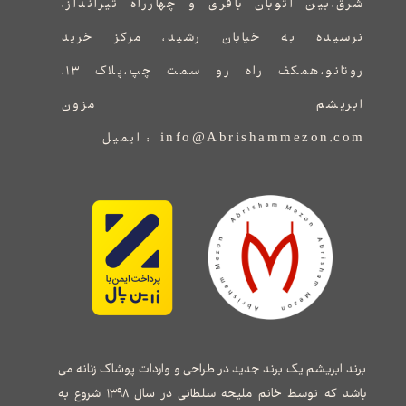
شرق،بین اتوبان باقری و چهارراه تیرانداز،
نرسیده به خیابان رشید، مرکز خرید
روتانو،همکف راه رو سمت چپ،پلاک ۱۳،
ابریشم مزون
info@Abrishammezon.com : ایمیل
برند ابریشم یک برند جدید در طراحی و واردات پوشاک زنانه می
باشد که توسط خانم ملیحه سلطانی در سال ۱۳۹۸ شروع به