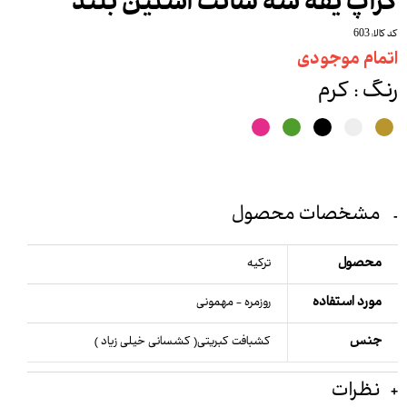
کراپ یقه سه سانت آستین بلند
کد کالا: 603
اتمام موجودی
رنگ
: کرم
مشخصات محصول
محصول
ترکیه
مورد استفاده
روزمره - مهمونی
جنس
کشبافت کبریتی( کشسانی خیلی زیاد )
نظرات