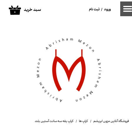
ورود
/
ثبت نام
سبد خرید
حساب کاربری من
۰
تغییر گذر واژه
سفارشات
خروج از حساب کاربری
فروشگاه آنلاین مزون ابریشم
کراپ ها
کراپ یقه سه سانت آستین بلند