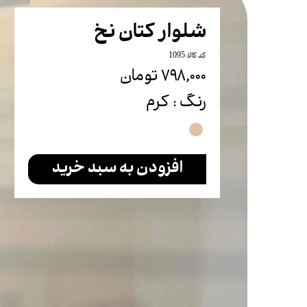
شلوار
شلوار کتان نخ
شلوارک
کد کالا: 1095
ست
۷۹۸,۰۰۰ تومان
بادی
رنگ
: کرم
تاپ
افزودن به سبد خرید