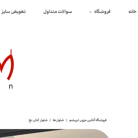
خانه
فروشگاه
سوالات متداول
تعویض سایز
همه محصولات
محصولات تخفیف دار
بافت
دورس
سوییتشرت
پیراهن
تیشرت
شومیز
فروشگاه آنلاین مزون ابریشم
شلوار ها
شلوار کتان نخ
لگ