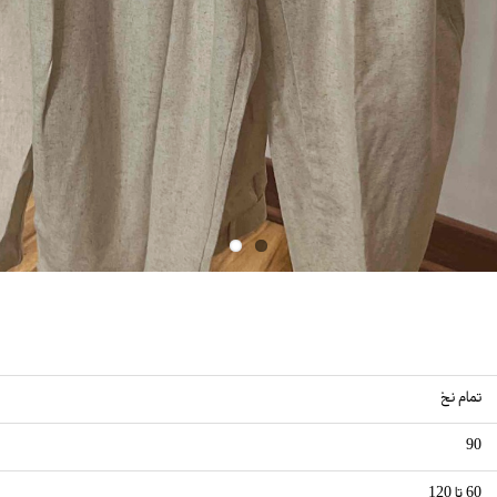
تمام نخ
90
60 تا 120