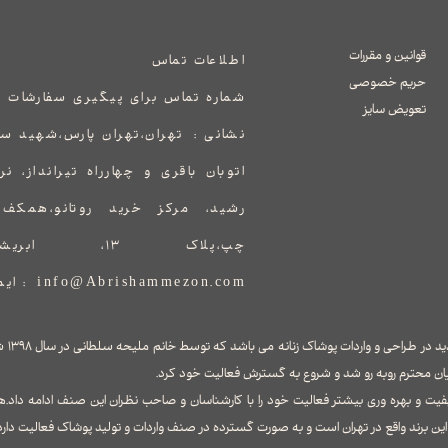
قوانین و مقررات
اطلاعات تماس
حریم خصوصی
شماره تماس برای پیگیری سفارشات 
تعویض سایز
نشانی :
​​​​​​​​​​​​​​تهران،تهران پارس،ش
اتوبان باقری و چهارراه تیرانداز، ن
رشید، مرکز خرید روتانو،همک
چپ،پلاک ۱۳، ابریشم مزون
info@Abrishammezon.com : ایمیل
برند ابر
ان محترم روبه رو شد و شروع به گسترش فعالیت خود کرد.
فیت و بهره وری بیشتر فعالیت خود را با کارشناسان و صاحب نظران این صنف ادامه داد.ه
ن برند واقع در تهران است و به صورت گسترده در صنف واردات و تولید پوشاک فعالیت دارد