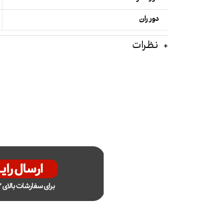
دور ران
نظرات