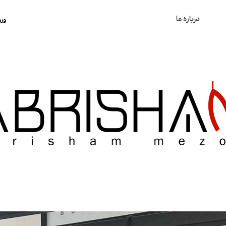
درباره ما
ورو
ح
ت
س
خ
ک