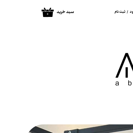
سبد خرید
د
/
ثبت نام
۰
ساب کاربری من
غییر گذر واژه
فارشات
روج از حساب
اربری