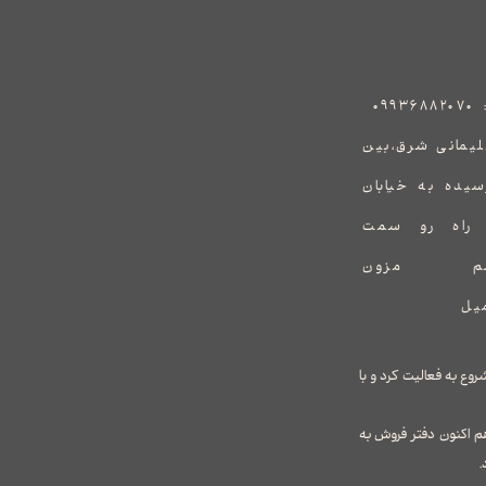
:
۰۹۹۳۶۸۸۲۰۷۰
هید سلیمانی شرق،بین
رسیده به خیابان
ف راه رو سمت
یشم یک برند جدید در طراحی و واردات پوشاک زنانه می باشد که توسط خانم ملیحه سلطانی در سال ۱۳۹۸ شروع به فعالیت کرد و با
م اکنون دفتر فروش به
.