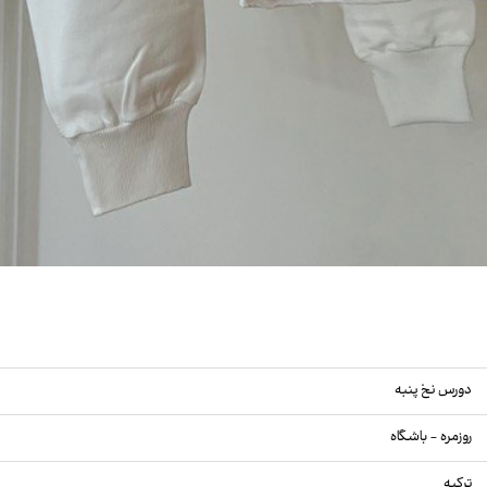
دورس نخ پنبه
روزمره - باشگاه
ترکیه