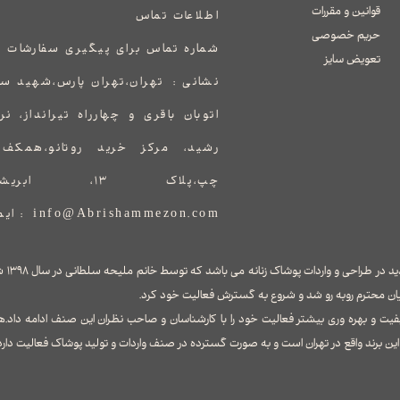
قوانین و مقررات
اطلاعات تماس
حریم خصوصی
شماره تماس برای پیگیری سفارشات 
تعویض سایز
نشانی :
​​​​​​​​​​​​​​تهران،تهران پارس،ش
اتوبان باقری و چهارراه تیرانداز، ن
رشید، مرکز خرید روتانو،همک
چپ،پلاک ۱۳، ابریشم مزون
info@Abrishammezon.com : ایمیل
برند ابر
ان محترم روبه رو شد و شروع به گسترش فعالیت خود کرد.
فیت و بهره وری بیشتر فعالیت خود را با کارشناسان و صاحب نظران این صنف ادامه داد.ه
ن برند واقع در تهران است و به صورت گسترده در صنف واردات و تولید پوشاک فعالیت دارد