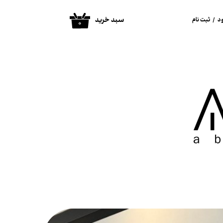
سبد خرید
د
/
ثبت نام
۰
ساب کاربری من
غییر گذر واژه
فارشات
روج از حساب
اربری