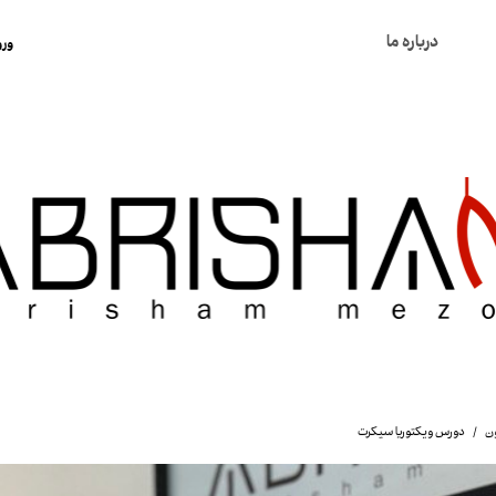
درباره ما
ورو
ح
ت
س
خ
ک
ون
دورس ویکتوریا سیکرت