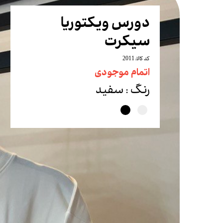
شلوار
دورس ویکتوریا
شلوارک
سیکرت
ست
کد کالا: 2011
بادی
اتمام موجودی
تاپ
رنگ
: سفید