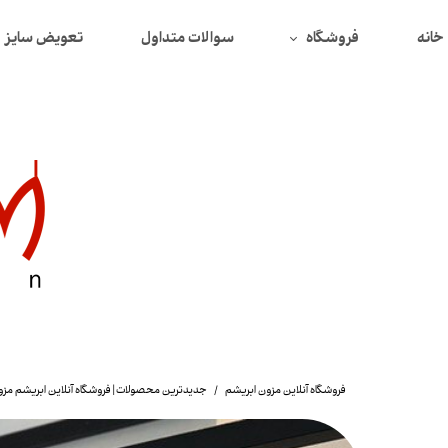
خانه
فروشگاه
سوالات متداول
تعویض سایز
همه محصولات
محصولات تخفیف دار
بافت
دورس
سوییتشرت
پیراهن
تیشرت
شومیز
فروشگاه آنلاین مزون ابریشم
جدیدترین محصولات | فروشگاه آنلاین ابریشم مز
لگ