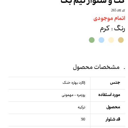
کت و شلوار نیم بگ
کد کالا: 265
اتمام موجودی
رنگ
: کرم
مشخصات محصول
جنس
ژاکارد بهاره خنک
مورد استفاده
روزمره - مهمونی
محصول
ترکیه
قد شلوار
90