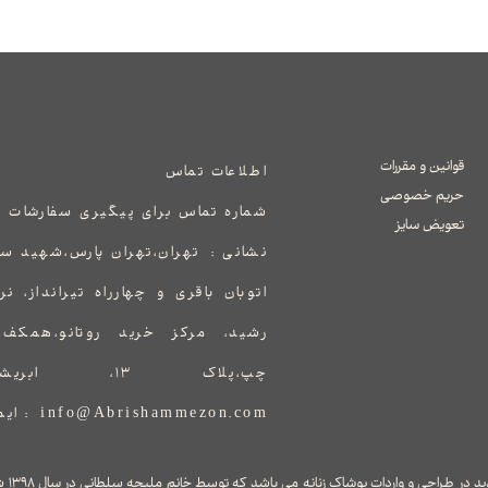
قوانین و مقررات
اطلاعات تماس
حریم خصوصی
شماره تماس برای پیگیری سفارشات 
تعویض سایز
نشانی :
​​​​​​​​​​​​​​تهران،تهران پارس،ش
اتوبان باقری و چهارراه تیرانداز، ن
رشید، مرکز خرید روتانو،همک
چپ،پلاک ۱۳، ابریشم مزون
info@Abrishammezon.com : ایمیل
برند ابر