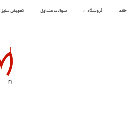
خانه
فروشگاه
سوالات متداول
تعویض سایز
همه محصولات
محصولات تخفیف دار
بافت
دورس
سوییتشرت
پیراهن
تیشرت
شومیز
لگ