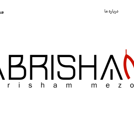
درباره ما
ورو
ح
ت
س
خ
ک