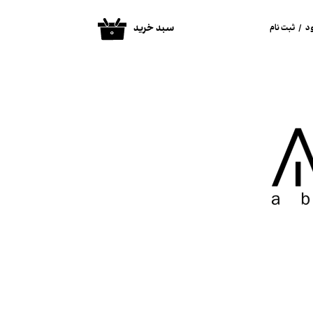
سبد خرید
د
/
ثبت نام
۰
ساب کاربری من
غییر گذر واژه
فارشات
روج از حساب
اربری